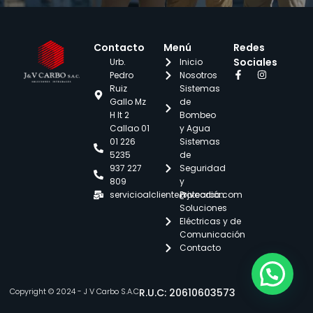
Contacto
Menú
Redes
Sociales
Urb.
Inicio
Pedro
Nosotros
Ruiz
Sistemas
Gallo Mz
de
H lt 2
Bombeo
Callao 01
y Agua
01 226
Sistemas
5235
de
937 227
Seguridad
809
y
servicioalcliente@jvcarbo.com
Protección
Soluciones
Eléctricas y de
Comunicación
Contacto
Copyright © 2024 - J V Carbo S.A.C
R.U.C: 20610603573